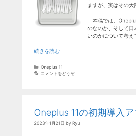
ますが、実はその大
本稿では、Oneplus
のなのか、そして日
いのかについて考え
続きを読む
カ
Oneplus 11
テ
コメントをどうぞ
ゴ
リ
ー
Oneplus 11の初期導
2023年1月21日
by
Ryu