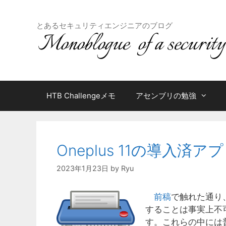
コ
ン
とあるセキュリティエンジニアのブログ
テ
ン
ツ
へ
ス
キ
HTB Challengeメモ
アセンブリの勉強
ッ
プ
Oneplus 11の導入済
2023年1月23日
by
Ryu
前稿
で触れた通り、O
することは事実上不
す。これらの中には