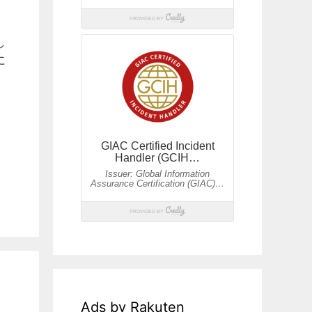
し
に
Ads by Rakuten