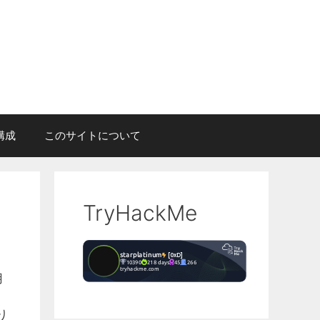
構成
このサイトについて
TryHackMe
用
り