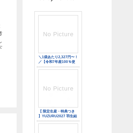
は
考
し
下