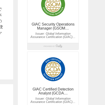
す
で
本
の
使
か