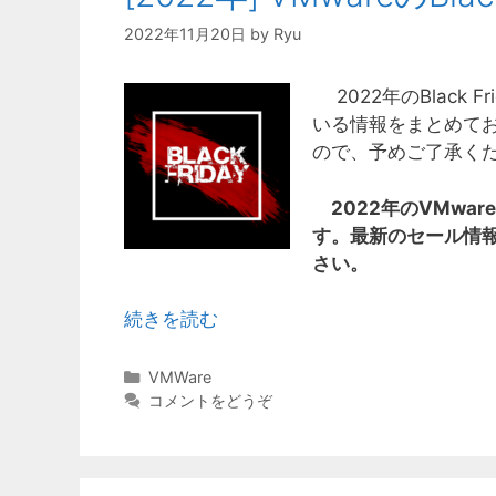
2022年11月20日
by
Ryu
2022年のBlack
いる情報をまとめて
ので、予めご了承く
2022年のVMware
す。最新のセール情
さい。
続きを読む
カ
VMWare
テ
コメントをどうぞ
ゴ
リ
ー