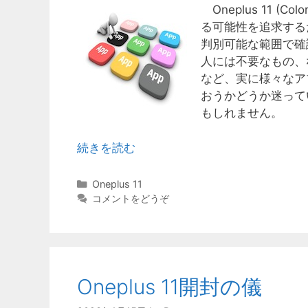
Oneplus 11 (
る可能性を追求する
判別可能な範囲で確
人には不要なもの、
など、実に様々なアプ
おうかどうか迷って
もしれません。
続きを読む
カ
Oneplus 11
テ
コメントをどうぞ
ゴ
リ
ー
Oneplus 11開封の儀