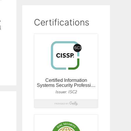
も
Certifications
無