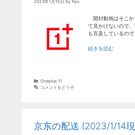
2023年1月15日
by
Ryu
開封動画はそこか
て見かけないので、
も言及しているので
続きを読む
カ
Oneplus 11
テ
コメントをどうぞ
ゴ
リ
ー
京东の配送 (2023/1/14