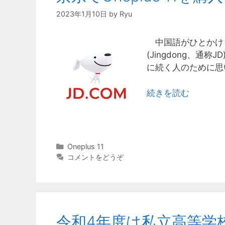
2023年1月10日
by
Ryu
中国語がひとかけ
(Jingdong、通称
に続く人のために思
続きを読む
カ
Oneplus 11
テ
コメントをどうぞ
ゴ
リ
ー
令和4年度は私立高等学