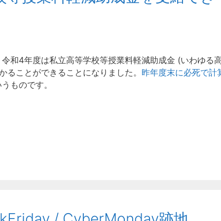
令和4年度は私立高等学校等授業料軽減助成金 (いわゆる
預かることができることになりました。
昨年度末に必死で計
いうものです。
kFriday / CyberMonday跡地