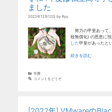
ました
2022年12月12日
by
Ryu
努力の甲斐あって、
校無償化) の恩恵に
した
甲斐があったと
続きを読む
カ
学費
テ
コメントをどうぞ
ゴ
リ
ー
[2022年] VMwareのBlac