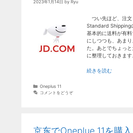
2023年1月14日
by
Ryu
つい先ほど、注文したO
Standard Shi
基本的に送料が有料
にしつつも、あまり
た。あとでちょっと
に整理しておきます
続きを読む
カ
Oneplus 11
テ
コメントをどうぞ
ゴ
リ
ー
京东でOneplue 11を購入