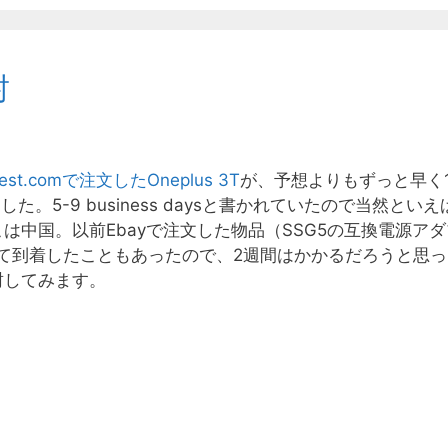
封
est.comで注文したOneplus 3T
が、予想よりもずっと早く1
した。5-9 business daysと書かれていたので当然といえ
は中国。以前Ebayで注文した物品（SSG5の互換電源アダ
って到着したこともあったので、2週間はかかるだろうと思っ
封してみます。