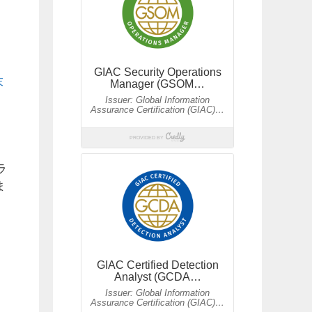
末
ラ
ま