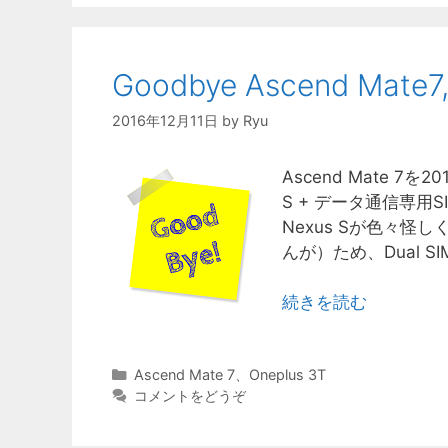
ー
Goodbye Ascend Mate7,
2016年12月11日
by
Ryu
Ascend Mate 
S + データ通信専用
Nexus Sが色々
んが）ため、Dual 
続きを読む
カ
Ascend Mate 7
、
Oneplus 3T
テ
コメントをどうぞ
ゴ
リ