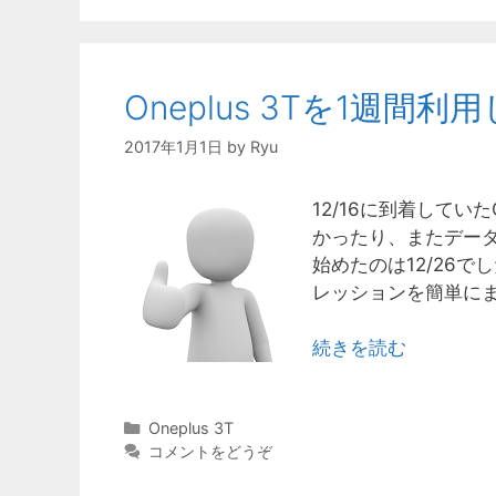
リ
ー
Oneplus 3Tを1週間利
2017年1月1日
by
Ryu
12/16に到着してい
かったり、またデー
始めたのは12/26
レッションを簡単に
続きを読む
カ
Oneplus 3T
テ
コメントをどうぞ
ゴ