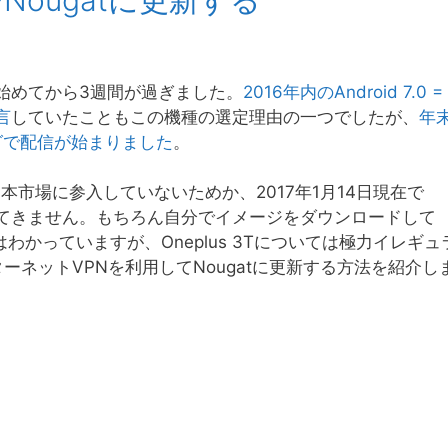
利用し始めてから3週間が過ぎました。
2016年内のAndroid 7.0 =
言
していたこともこの機種の選定理由の一つでしたが、
年
グで配信が始まりました
。
は日本市場に参入していないためか、2017年1月14日現在で
が降ってきません。もちろん自分でイメージをダウンロードして
とはわかっていますが、Oneplus 3Tについては極力イレギュ
ネットVPNを利用してNougatに更新する方法を紹介し