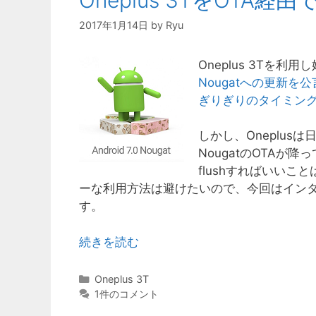
2017年1月14日
by
Ryu
Oneplus 3Tを
Nougatへの更新を公
ぎりぎりのタイミン
しかし、Oneplus
NougatのOTA
flushすればいいこ
ーな利用方法は避けたいので、今回はインター
す。
続きを読む
カ
Oneplus 3T
テ
1件のコメント
ゴ