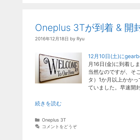
リ
ー
Oneplus 3Tが到着 & 開
2016年12月18日
by
Ryu
12月10日(土)にgearb
月16日(金)に到着しま
当然なのですが、そこ
タ）1か月以上かか
ていました。早速開
続きを読む
カ
Oneplus 3T
テ
コメントをどうぞ
ゴ
リ