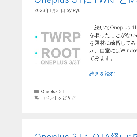
2023年1月31日
by
Ryu
続いてOneplus 1
を取ったことがないの
を題材に練習してみ
が、自室にはWindow
てみます。
続きを読む
カ
Oneplus 3T
テ
コメントをどうぞ
ゴ
リ
ー
Oneplus 3TをOTA経