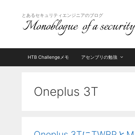
コ
ン
とあるセキュリティエンジニアのブログ
テ
ン
ツ
へ
ス
キ
HTB Challengeメモ
アセンブリの勉強
ッ
プ
Oneplus 3T
Oneplus 3TにTWRPと