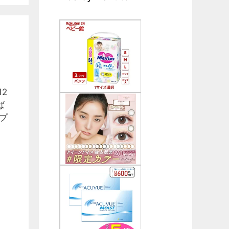
2
ば
プ