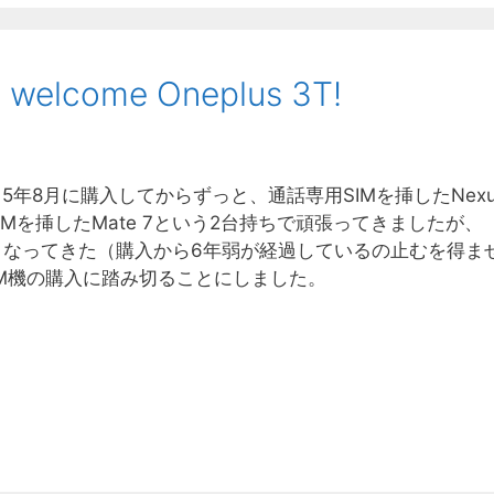
 welcome Oneplus 3T!
7を2015年8月に購入してからずっと、通話専用SIMを挿したNexu
SIMを挿したMate 7という2台持ちで頑張ってきましたが、
怪しくなってきた（購入から6年弱が経過しているの止むを得ま
SIM機の購入に踏み切ることにしました。