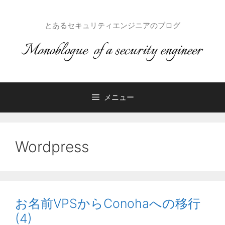
コ
ン
とあるセキュリティエンジニアのブログ
テ
ン
ツ
へ
ス
キ
メニュー
ッ
プ
Wordpress
お名前VPSからConohaへの移行
(4)