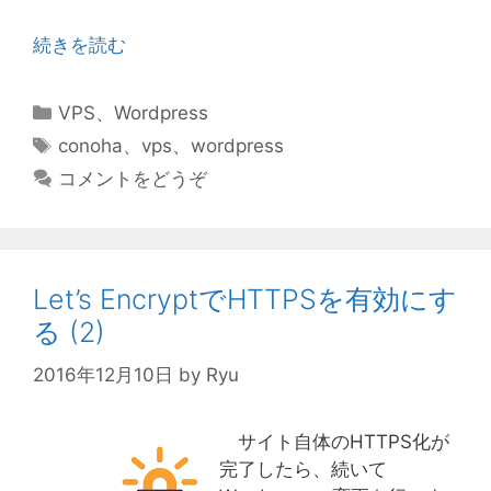
続きを読む
カ
VPS
、
Wordpress
テ
タ
conoha
、
vps
、
wordpress
ゴ
グ
コメントをどうぞ
リ
ー
Let’s EncryptでHTTPSを有効にす
る (2)
2016年12月10日
by
Ryu
サイト自体のHTTPS化が
完了したら、続いて