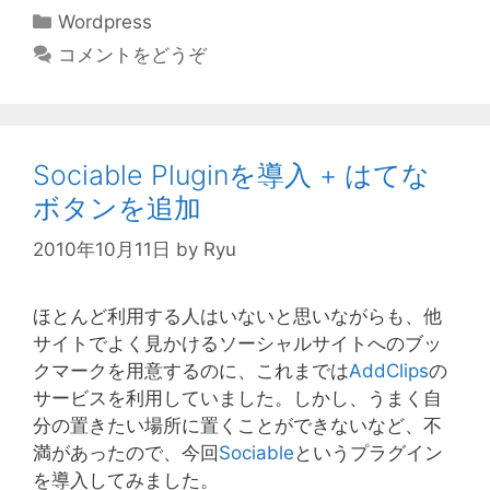
カ
Wordpress
テ
コメントをどうぞ
ゴ
リ
ー
Sociable Pluginを導入 + はてな
ボタンを追加
2010年10月11日
by
Ryu
ほとんど利用する人はいないと思いながらも、他
サイトでよく見かけるソーシャルサイトへのブッ
クマークを用意するのに、これまでは
AddClips
の
サービスを利用していました。しかし、うまく自
分の置きたい場所に置くことができないなど、不
満があったので、今回
Sociable
というプラグイン
を導入してみました。