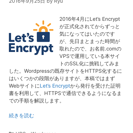
2016年9月25日
by
Ryu
2016年4月にLet’s Encrypt
が正式化されてからずっと
気になってはいたのです
が、先日まとまった時間が
取れたので、お名前.comの
VPSで運用している本サイ
トのSSL化に挑戦してみま
した。Wordpressの既存サイトをHTTPS化するに
はいくつかの段階がありますが、本稿ではまず
Webサイトに
Let’s Encrypt
から発行を受けた証明
書を利用して、HTTPSで通信できるようになるま
での手順を解説します。
続きを読む
カ