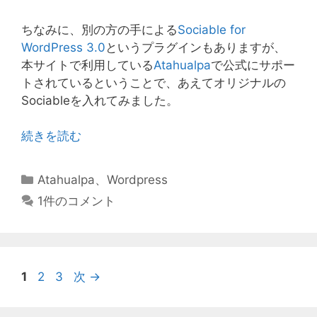
ちなみに、別の方の手による
Sociable for
WordPress 3.0
というプラグインもありますが、
本サイトで利用している
Atahualpa
で公式にサポー
トされているということで、あえてオリジナルの
Sociableを入れてみました。
続きを読む
カ
Atahualpa
、
Wordpress
テ
1件のコメント
ゴ
リ
ー
ペ
ペ
ペ
1
2
3
次
→
ー
ー
ー
ジ
ジ
ジ