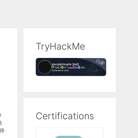
TryHackMe
Certifications
ラ
動
停