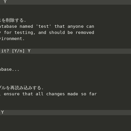
 Y

を削除する.

tabase named 'test' that anyone can

 for testing, and should be removed

ironment.

it? [Y/n] Y

base...

ルを再読み込みする.

 ensure that all changes made so far

Y
