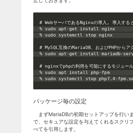
止しておきます。
# WebサーバであるNginxの導入, 導入す
% sudo apt-get install nginx

% sudo systemctl stop nginx

# MySQL互換のMariaDB、およびPHPか
% sudo apt-get install mariadb-serv
# nginxでphpの利用を可能にするモジュー
% sudo apt install php-fpm

% sudo systemctl stop php7.4-fpm.s
パッケージ毎の設定
まずMariaDBの初期セットアップを行
で、セキュアな設定を与えてくれるスクリ
べてを引用します。