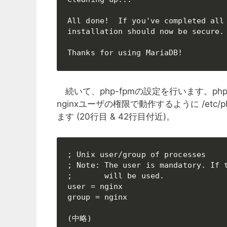
All done!  If you've completed all 
installation should now be secure.

Thanks for using MariaDB!
続いて、php-fpmの設定を行います。ph
nginxユーザの権限で動作するように /etc/php
ます (20行目 & 42行目付近)。
; Unix user/group of processes

; Note: The user is mandatory. If t
;       will be used.

user = nginx

group = nginx

(中略)
