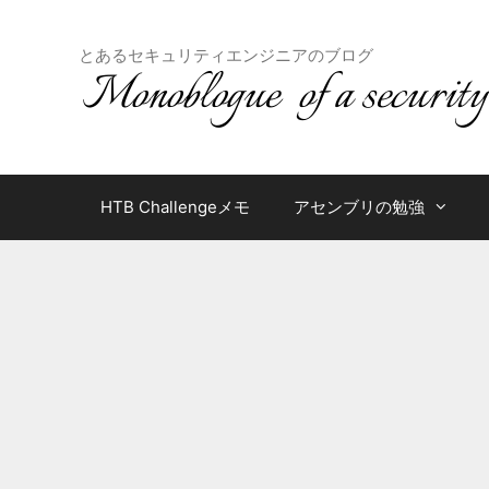
コ
ン
とあるセキュリティエンジニアのブログ
テ
ン
ツ
へ
ス
キ
HTB Challengeメモ
アセンブリの勉強
ッ
プ