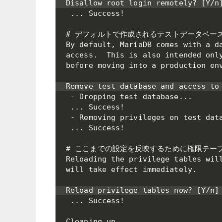
Disallow root login remotely? [Y/n]
 ... Success!

# デフォルトで作成されるテストデータベース
By default, MariaDB comes with a da
access.  This is also intended only
before moving into a production env
Remove test database and access to 
 - Dropping test database...

 ... Success!

 - Removing privileges on test data
 ... Success!

# ここまでの設定を反映するために権限テーブ
Reloading the privilege tables will
will take effect immediately.

Reload privilege tables now? [Y/n] 
 ... Success!

Cleaning up...
