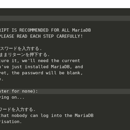
IPT IS RECOMMENDED FOR ALL MariaDB

LEASE READ EACH STEP CAREFULLY!

パスワードを入力する.

のままリターンを押下する.

ure it, we'll need the current

've just installed MariaDB, and

et, the password will be blank,

.

ter for none):

ing on...

ワードを入力する.

hat nobody can log into the MariaDB

isation.
