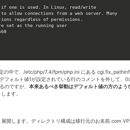
if one is used. In Linux, read/write

to allow connections from a web server. Many

ions regardless of permissions.

e set as the running user

60

/php/7.4/fpm/php.ini にある cgi.fix_pathinf
でデフォルト値1が設定されている行のコメントを外して、0
けるのですが、
本来あるべき挙動はデフォルト値の方のよう
とします。
・展開します。ディレクトリ構成は移行元のお名前.com VP