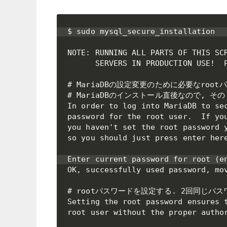
$ sudo mysql_secure_installation

NOTE: RUNNING ALL PARTS OF THIS SCR
      SERVERS IN PRODUCTION USE!  P
# MariaDBの設定変更のために必要なroot
# MariaDBのインストール直後なので, そ
In order to log into MariaDB to sec
password for the root user.  If you
you haven't set the root password y
so you should just press enter here
Enter current password for root (en
OK, successfully used password, mov
# rootパスワードを設定する. 2回同じパス
Setting the root password ensures t
root user without the proper author