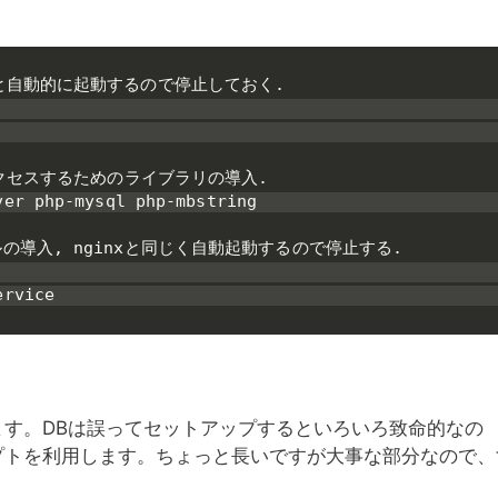
ると自動的に起動するので停止しておく.

らアクセスするためのライブラリの導入.

er php-mysql php-mbstring

ルの導入, nginxと同じく自動起動するので停止する.

ervice
います。DBは誤ってセットアップするといろいろ致命的なの
プトを利用します。ちょっと長いですが大事な部分なので、