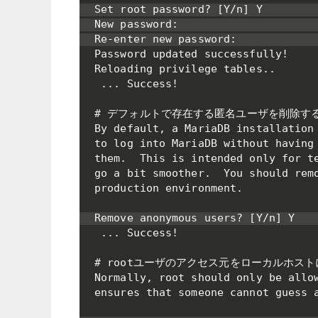
Set root password? [Y/n] Y

New password:

Re-enter new password:

Password updated successfully!

Reloading privilege tables..

 ... Success!

# デフォルトで存在する匿名ユーザを削除する
By default, a MariaDB installation 
to log into MariaDB without having 
them.  This is intended only for te
go a bit smoother.  You should remo
production environment.

Remove anonymous users? [Y/n] Y

 ... Success!

# rootユーザのアクセス元をローカルホスト
Normally, root should only be allow
ensures that someone cannot guess a