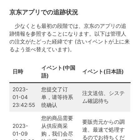
京东アプリでの追跡状況
少なくとも最初の段階では、京东のアプリの追
跡情報を参照することになります。以下は管理人
の注文がたどった経緯です (古いイベントが上に来
るよう並べ替えています)。
イベント(中国
日時
イベント(日本語)
語)
2023-
您提交了订
注文送信、システ
01-04
单，请等待系
ム確認待ち
23:42:55
统确认
您的商品需要
要販売元からの調
2023-
从供应商采
達、最速で処理す
01-09
购，我们会尽
るのでお待ちくだ