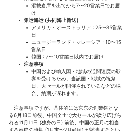
混載倉庫を出てから7〜20営業日でお届
け
集运海运 (共同海上輸送)
アメリカ・オーストラリア : 25〜35営業
日
ニュージーランド・マレーシア : 10〜15
営業日
韓国 : 7〜10営業日以内でお届け
注意事項
中国および輸入国・地域の通関速度の影
響を受けるため、当該国・地域の祝祭
日、大セールが開催されているなどの場
合、納期が遅れます。
注意事項ですが、具体的には京东の創業祭とな
る6月18日前後、中国全土で大セールが繰り広げら
れる11月11日 (独身の日) 前後、中国の正月に相当
する春節の時期 (1月末〜2月頭頃) が該当するとい