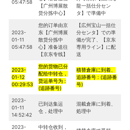
05:47:58
【广州博展散
龍一括仕分セン
货分拣中心】
タ】で準備中
您的订单由京
【広州宝山一括仕
2023-
东【广州博展
分センタ】での準
01-11
散货分拣中
備が完了、【京东
05:47:58
心】准备送往
専用ライン】に配
【京东专线】
送
您的货物已分
2023-
積替倉庫に到着、
配给中转仓，
01-12
追跡番号 : (追跡番
货运单号为 :
00:29:53
号)
(追跡番号)
2023-
已到达集运
混載倉庫に到着、
01-11
仓，处理中
処理中
14:52:42
2023-
中转仓收到，