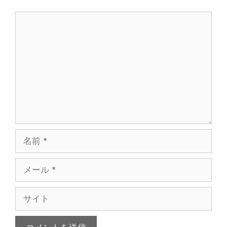
コ
メ
ン
ト
名
前
メ
ー
ル
サ
イ
ト