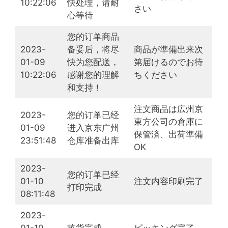
10:22:06
快处理，请耐
さい
心等待
您的订单商品
2023-
备妥后，将尽
商品が準備出来次
01-09
快为您配送，
第届けるのでお待
10:22:06
感谢您的理解
ちください
和支持！
注文商品は広州京
2023-
您的订单已经
東方公司の倉庫に
01-09
进入京东广州
保管済、出荷準備
23:51:48
仓库准备出库
OK
2023-
您的订单已经
01-10
注文内容印刷完了
打印完成
08:11:48
2023-