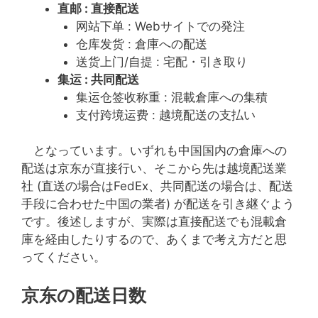
直邮 : 直接配送
网站下单 : Webサイトでの発注
仓库发货 : 倉庫への配送
送货上门/自提 : 宅配・引き取り
集运 : 共同配送
集运仓签收称重 : 混載倉庫への集積
支付跨境运费 : 越境配送の支払い
となっています。いずれも中国国内の倉庫への
配送は京东が直接行い、そこから先は越境配送業
社 (直送の場合はFedEx、共同配送の場合は、配送
手段に合わせた中国の業者) が配送を引き継ぐよう
です。後述しますが、実際は直接配送でも混載倉
庫を経由したりするので、あくまで考え方だと思
ってください。
京东の配送日数