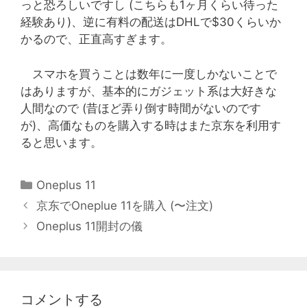
っと恐ろしいですし (こちらも1ヶ月くらい待った
経験あり)、逆に有料の配送はDHLで$30くらいか
かるので、正直高すぎます。
スマホを買うことは数年に一度しかないことで
はありますが、基本的にガジェット系は大好きな
人間なので (昔ほど弄り倒す時間がないのです
が)、高価なものを購入する時はまた京东を利用す
ると思います。
カ
Oneplus 11
テ
京东でOneplue 11を購入 (〜注文)
ゴ
Oneplus 11開封の儀
リ
ー
コメントする