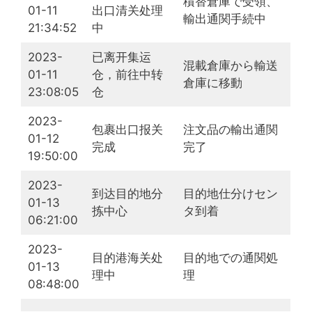
積替倉庫で受領、
01-11
出口清关处理
輸出通関手続中
21:34:52
中
2023-
已离开集运
混載倉庫から輸送
01-11
仓，前往中转
倉庫に移動
23:08:05
仓
2023-
包裹出口报关
注文品の輸出通関
01-12
完成
完了
19:50:00
2023-
到达目的地分
目的地仕分けセン
01-13
拣中心
タ到着
06:21:00
2023-
目的港海关处
目的地での通関処
01-13
理中
理
08:48:00