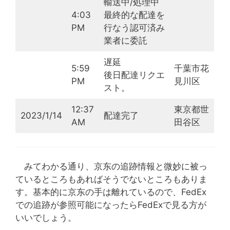
輸送中/処理中
4:03
最終的な配達を
PM
行なう認可済み
業者に委託
遅延
5:59
千葉市花
後日配達リクエ
PM
見川区
スト。
12:37
東京都世
2023/1/14
配達完了
AM
田谷区
みてわかる通り、京东の追跡情報と微妙に被っ
ているところもあればそうでないところもありま
す。基本的に京东の手は離れているので、FedEx
での追跡が参照可能になったらFedExで見る方が
いいでしょう。