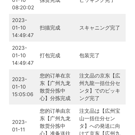
01-10
拣货完成
ピッキング完了
08:20:02
2023-
01-10
扫描完成
スキャニング完了
14:49:47
2023-
01-10
打包完成
包装完了
14:49:47
您的订单在京
注文品の京东【広
2023-
东【广州九龙
州九龍一括仕分セ
01-10
散货分拣中
ンタ】でのピッキ
15:05:06
心】分拣完成
ング完了
您的订单由京
注文品は【広州宝
东【广州九龙
山一括仕分セン
2023-
散货分拣中
タ】への発送に向
01-11
心】准备送往
けて京东【広州九