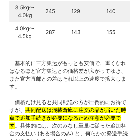
3.5kg〜
245
129
140
4.0kg
4.0kg〜
287
143
155
4.5kg
基本的に三方集运がもっとも安価で、重くなれ
ばなるほど官方集运との価格差が広がってゆき、
また官方直邮との差はそれ以上の速度で拡大しま
す。
価格だけ見ると共同配送の方が圧倒的にお得で
すが、
共同配送は混載倉庫に注文の品が届いた時
点で追加手続きが必要になるため注意が必要で
す
。具体的には、次のみなし重量に従った追加料
金の支払い (ある場合のみ) と、何らかの発送手続