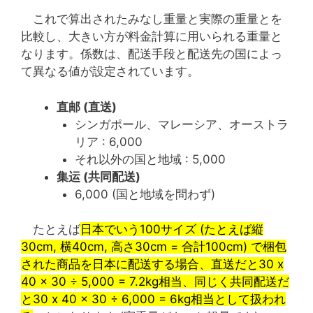
これで算出されたみなし重量と実際の重量とを
比較し、大きい方が料金計算に用いられる重量と
なります。係数は、配送手段と配送先の国によっ
て異なる値が設定されています。
直邮 (直送)
シンガポール、マレーシア、オーストラ
リア : 6,000
それ以外の国と地域 : 5,000
集运 (共同配送)
6,000 (国と地域を問わず)
たとえば
日本でいう100サイズ (たとえば縦
30cm, 横40cm, 高さ30cm = 合計100cm) で梱包
された商品を日本に配送する場合、直送だと30 x
40 x 30 ÷ 5,000 = 7.2kg相当、同じく共同配送だ
と30 x 40 x 30 ÷ 6,000 = 6kg相当として扱われ