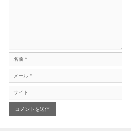
ン
ト
名
前
メ
ー
ル
サ
イ
ト