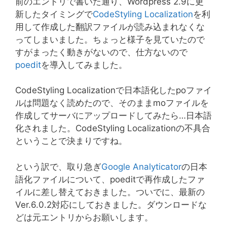
前のエントリで書いた通り、Wordpress 2.9に更
新したタイミングで
CodeStyling Localization
を利
用して作成した翻訳ファイルが読み込まれなくな
ってしまいました。ちょっと様子を見ていたので
すがまったく動きがないので、仕方ないので
poedit
を導入してみました。
CodeStyling Localizationで日本語化したpoファイ
ルは問題なく読めたので、そのままmoファイルを
作成してサーバにアップロードしてみたら…日本語
化されました。CodeStyling Localizationの不具合
ということで決まりですね。
という訳で、取り急ぎ
Google Analyticator
の日本
語化ファイルについて、poeditで再作成したファ
イルに差し替えておきました。ついでに、最新の
Ver.6.0.2対応にしておきました。ダウンロードな
どは元エントリからお願いします。