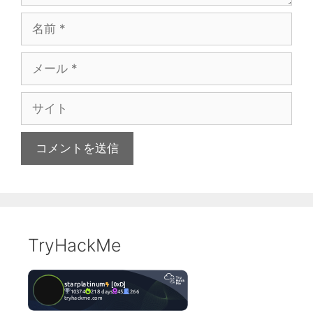
名
前
メ
ー
ル
サ
イ
ト
TryHackMe