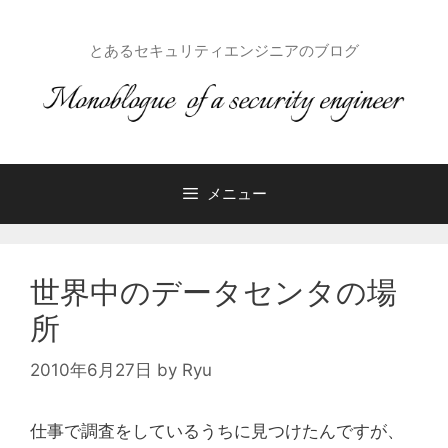
コ
ン
とあるセキュリティエンジニアのブログ
テ
ン
ツ
へ
ス
キ
メニュー
ッ
プ
世界中のデータセンタの場
所
2010年6月27日
by
Ryu
仕事で調査をしているうちに見つけたんですが、