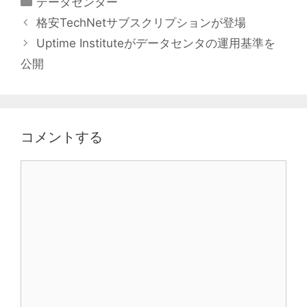
データセンター
テ
格安TechNetサブスクリプションが登場
ゴ
Uptime Instituteがデータセンタの運用基準を
リ
公開
ー
コメントする
コ
メ
ン
ト