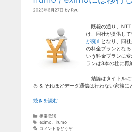
2023年6月27日
by
Ryu
既報の通り、NTTレ
け、同社が提供して
が廃止
となり、同社
の料金プランとなるこ
いう料金プランに変
ランは3本の柱に再
結論はタイトルに
る & それほどデータ通信は行わない家族
続きを読む
カ
携帯電話
テ
タ
eximo
、
irumo
ゴ
グ
コメントをどうぞ