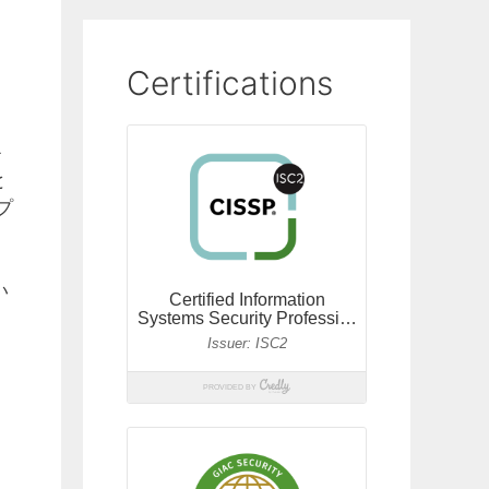
Certifications
モ
と
プ
い