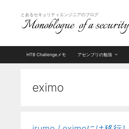
コ
ン
とあるセキュリティエンジニアのブログ
テ
ン
ツ
へ
ス
キ
HTB Challengeメモ
アセンブリの勉強
ッ
プ
eximo
irumo / eximoには移