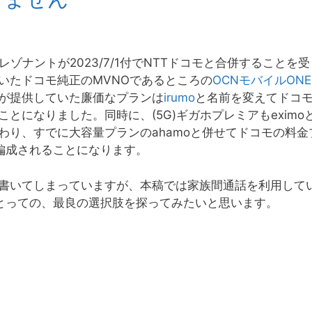
ゾナントが2023/7/1付でNTTドコモと合併することを受
いたドコモ純正のMVNOであるところの
OCNモバイルONE
が提供していた廉価なプランは
irumo
と名前を変えてドコ
とになりました。同時に、(5G)ギガホプレミアもeximo
わり、すでに大容量プランのahamoと併せてドコモの料金
編成されることになります。
書いてしまっていますが、本稿では家族間通話を利用して
にとっての、最良の選択肢を探ってみたいと思います。