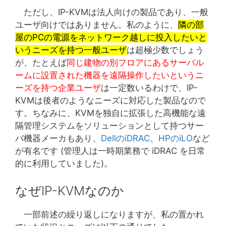
ただし、IP-KVMは法人向けの製品であり、一般
ユーザ向けではありません。私のように、
隣の部
屋のPCの電源をネットワーク越しに投入したいと
いうニーズを持つ一般ユーザ
は超極少数でしょう
が、たとえば
同じ建物の別フロアにあるサーバル
ームに設置された機器を遠隔操作したいというニ
ーズを持つ企業ユーザ
は一定数いるわけで、IP-
KVMは後者のようなニーズに対応した製品なので
す。ちなみに、KVMを独自に拡張した高機能な遠
隔管理システムをソリューションとして持つサー
バ機器メーカもあり、
DellのiDRAC
、
HPのiLO
など
が有名です (管理人は一時期業務で iDRAC を日常
的に利用していました)。
なぜIP-KVMなのか
一部前述の繰り返しになりますが、私の置かれ