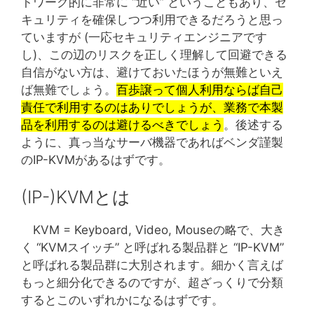
トワーク的に非常に “近い” ということもあり、セ
キュリティを確保しつつ利用できるだろうと思っ
ていますが (一応セキュリティエンジニアです
し)、この辺のリスクを正しく理解して回避できる
自信がない方は、避けておいたほうが無難といえ
ば無難でしょう。
百歩譲って個人利用ならば自己
責任で利用するのはありでしょうが、業務で本製
品を利用するのは避けるべきでしょう
。後述する
ように、真っ当なサーバ機器であればベンダ謹製
のIP-KVMがあるはずです。
(IP-)KVMとは
KVM = Keyboard, Video, Mouseの略で、大き
く “KVMスイッチ” と呼ばれる製品群と “IP-KVM”
と呼ばれる製品群に大別されます。細かく言えば
もっと細分化できるのですが、超ざっくりで分類
するとこのいずれかになるはずです。