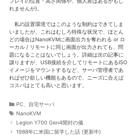
プレイの位置・高さ関係や、個人差はあるかもし
れませんが)。
私の設置環境ではこのような制約はできてしま
いましたが、これはむしろ特殊な状況で、ほとん
どの場合はNanoKVMに画面出力を奪われる or ロ
ーカル / リモートに同じ画面が出力されても、問
題になることはないでしょう。詳細は次の記事に
譲りますが、USB接続を介してリモートにあるISO
イメージをマウントするなど、サーバ管理者であ
ればぜひ欲しい機能もあるので、ニーズに合えば
コスパはとても高いと思います。
カ
PC
、
自宅サーバ
テ
タ
NanoKVM
ゴ
グ
Legion Y700 Gen4開封の儀
リ
1988年に米国に留学した話 (更新中)
ー