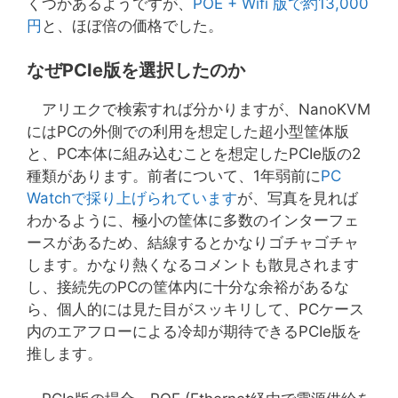
くつかあるようですが、
POE + Wifi 版で約13,000
円
と、ほぼ倍の価格でした。
なぜPCIe版を選択したのか
アリエクで検索すれば分かりますが、NanoKVM
にはPCの外側での利用を想定した超小型筐体版
と、PC本体に組み込むことを想定したPCIe版の2
種類があります。前者について、1年弱前に
PC
Watchで採り上げられています
が、写真を見れば
わかるように、極小の筐体に多数のインターフェ
ースがあるため、結線するとかなりゴチャゴチャ
します。かなり熱くなるコメントも散見されます
し、接続先のPCの筐体内に十分な余裕があるな
ら、個人的には見た目がスッキリして、PCケース
内のエアフローによる冷却が期待できるPCIe版を
推します。