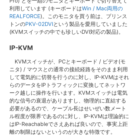
Pro) とを一組のモニタとキーボードで切り替えて
利用しています (キーボードは
Win / Mac両用の
REALFORCE
)。このモニタを買う前は、プリンス
トンの
PKV-02DVI
という製品を愛用していました
(KVMスイッチの中でも珍しいDVI対応の製品)。
IP-KVM
KVMスイッチが、PCとキーボード / ビデオ(モ
ニタ) / マウスとの通常の接続経路をそのまま利用
して電気的に切替を行うのに対し、IP-KVMはそれ
らのデータをIPトラフィックに変換してネットワ
ーク越しに操作を行います。KVMスイッチは電気
的な信号の衰退がありますし、物理的に直結する
必要があるので、ケーブル長はせいぜい数メート
ル程度が限界であるのに対し、IP-KVMは理論的に
はIP-Reachableでさえあれば良いので、事実上距
離の制限はないというのが大きな特徴です。