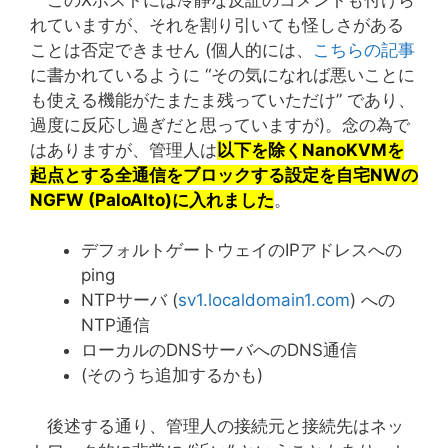
れていますが、それを割り引いても怪しさがある
ことは否定できません (個人的には、
こちらの記事
に書かれているように “その気になれば悪いことに
も使える機能がたまたま残っていただけ” であり、
過度に反応し過ぎだと思っていますが)。念の為で
はありますが、管理人は
以下を除くNanoKVMを
起点とする全通信をブロックする設定を自宅NWの
NGFW (PaloAlto)に入れました
。
デフォルトゲートウェイのIPアドレスへの
ping
NTPサーバ (
sv1.localdomain1.com
) への
NTP通信
ローカルのDNSサーバへのDNS通信
(そのうち追加するかも)
後述する通り、管理人の接続元と接続先はネッ