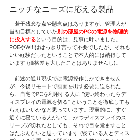
ニッチなニーズに応える製品
若干残念な点や懸念点はありますが、管理人が
当初目標としていた
別の部屋のPCの電源を物理的
に投入する
という目的は、見事に叶いました。
POEやWifiははっきり言って不要でしたが、それも
いい経験だったということで本人的には納得して
います (価格差も大したことはありませんし)。
前述の通り現状では電源操作しかできません
が、今後リモートで画面を出す必要に迫られた
ら、自宅でPCを利用する人に “使い終わったらデ
ィスプレイの電源を切る” ということを徹底しても
らえばいいかなと思っています。現実的に、すぐ
近くに寝ている人がいて、かつディスプレイのス
リープが切れたとしても、それで目を覚ますこと
はたぶんないと思っています (寝ている人とディス