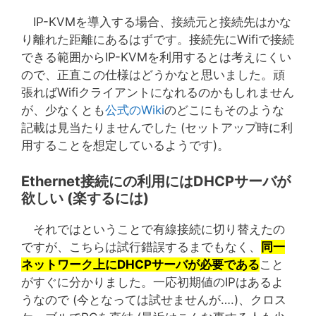
IP-KVMを導入する場合、接続元と接続先はかな
り離れた距離にあるはずです。接続先にWifiで接続
できる範囲からIP-KVMを利用するとは考えにくい
ので、正直この仕様はどうかなと思いました。頑
張ればWifiクライアントになれるのかもしれません
が、少なくとも
公式のWiki
のどこにもそのような
記載は見当たりませんでした (セットアップ時に利
用することを想定しているようです)。
Ethernet接続にの利用にはDHCPサーバが
欲しい (楽するには)
それではということで有線接続に切り替えたの
ですが、こちらは試行錯誤するまでもなく、
同一
ネットワーク上にDHCPサーバが必要である
こと
がすぐに分かりました。一応初期値のIPはあるよ
うなので (今となっては試せませんが….)、クロス