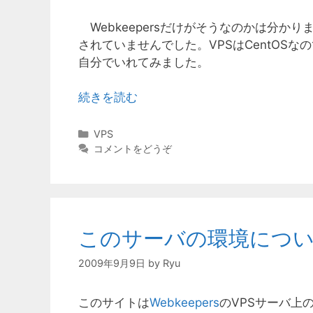
Webkeepersだけがそうなのかは分かりま
されていませんでした。VPSはCentOS
自分でいれてみました。
続きを読む
カ
VPS
テ
コメントをどうぞ
ゴ
リ
ー
このサーバの環境につ
2009年9月9日
by
Ryu
このサイトは
Webkeepers
のVPSサーバ上の