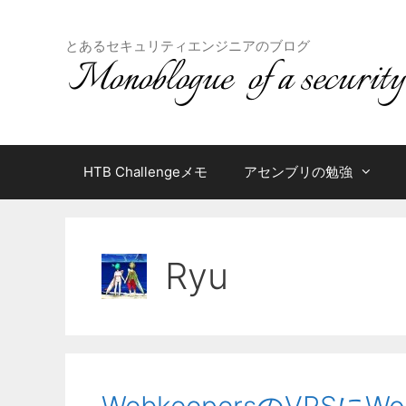
コ
ン
とあるセキュリティエンジニアのブログ
テ
ン
ツ
へ
ス
キ
HTB Challengeメモ
アセンブリの勉強
ッ
プ
Ryu