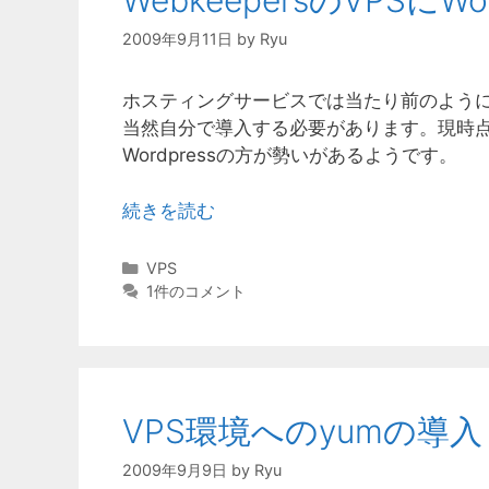
WebkeepersのVPSにWo
2009年9月11日
by
Ryu
ホスティングサービスでは当たり前のようにデ
当然自分で導入する必要があります。現時点ではMo
Wordpressの方が勢いがあるようです。
続きを読む
カ
VPS
テ
1件のコメント
ゴ
リ
ー
VPS環境へのyumの導入
2009年9月9日
by
Ryu