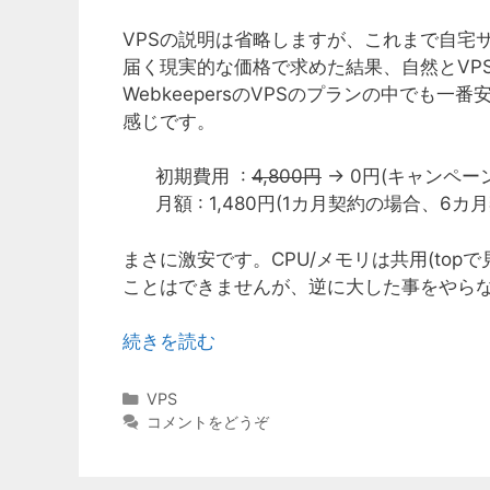
VPSの説明は省略しますが、これまで自宅
届く現実的な価格で求めた結果、自然とVP
WebkeepersのVPSのプランの中でも一
感じです。
初期費用 :
4,800円
→ 0円(キャンペー
月額 : 1,480円(1カ月契約の場合、6カ
まさに激安です。CPU/メモリは共用(topで
ことはできませんが、逆に大した事をやら
続きを読む
カ
VPS
テ
コメントをどうぞ
ゴ
リ
ー