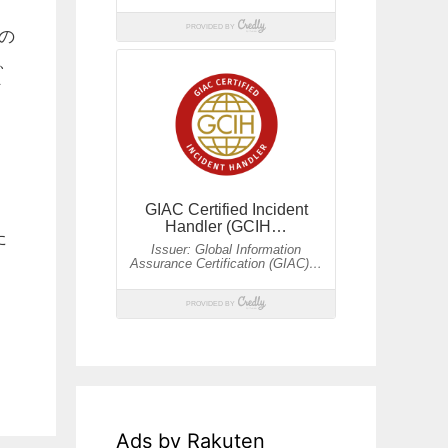
の
、
な
た
Ads by Rakuten