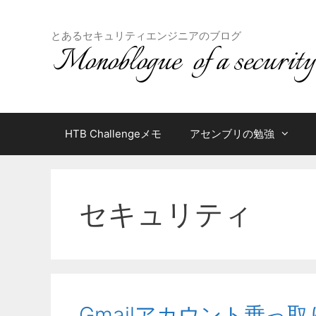
コ
ン
とあるセキュリティエンジニアのブログ
テ
ン
ツ
へ
ス
キ
HTB Challengeメモ
アセンブリの勉強
ッ
プ
セキュリティ
Gmailアカウント乗っ