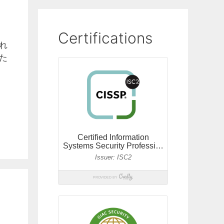
Certifications
れ
た