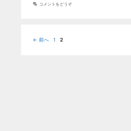
テ
コメントをどうぞ
ゴ
リ
ー
ペ
ペ
←
前へ
1
2
ー
ー
ジ
ジ