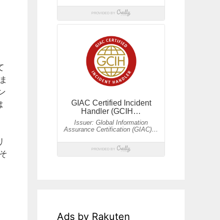
、
て
ま
ン
は
リ
そ
Ads by Rakuten