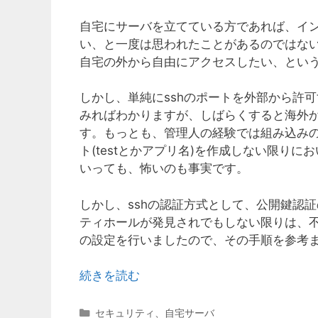
自宅にサーバを立てている方であれば、イ
い、と一度は思われたことがあるのではない
自宅の外から自由にアクセスしたい、とい
しかし、単純にsshのポートを外部から許
みればわかりますが、しばらくすると海外
す。もっとも、管理人の経験では組み込みのア
ト(testとかアプリ名)を作成しない限り
いっても、怖いのも事実です。
しかし、sshの認証方式として、公開鍵認
ティホールが発見されでもしない限りは、
の設定を行いましたので、その手順を参考
続きを読む
カ
セキュリティ
、
自宅サーバ