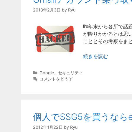
2013年2月3日
by
Ryu
昨年末から各所で話
が降りかかるとは思
こととその考察をま
続きを読む
カ
Google
、
セキュリティ
テ
コメントをどうぞ
ゴ
リ
ー
個人でSSG5を買うならe
2012年1月22日
by
Ryu