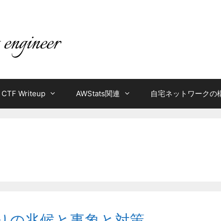
CTF Writeup
AWStats関連
自宅ネットワークの
取りの兆候と事象と対策