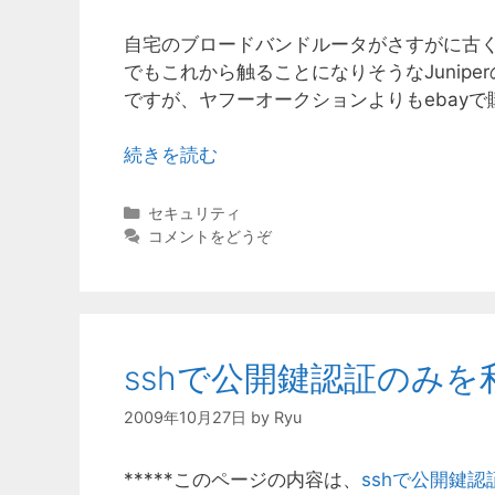
自宅のブロードバンドルータがさすがに古
でもこれから触ることになりそうなJunip
ですが、ヤフーオークションよりもebay
続きを読む
カ
セキュリティ
テ
コメントをどうぞ
ゴ
リ
ー
sshで公開鍵認証のみを
2009年10月27日
by
Ryu
*****このページの内容は、
sshで公開鍵